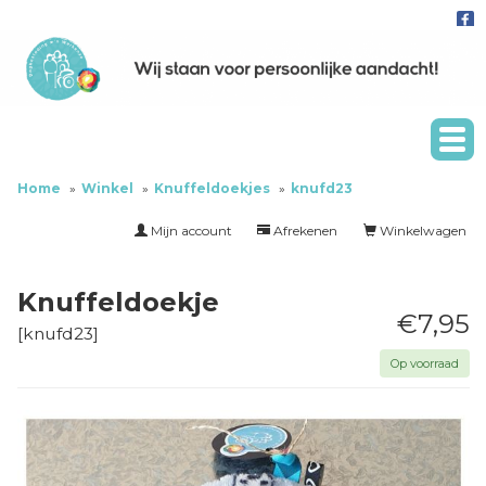
Home
Winkel
Knuffeldoekjes
knufd23
Mijn account
Afrekenen
Winkelwagen
Knuffeldoekje
€7,95
[
knufd23
]
Op voorraad