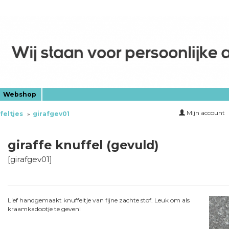
Webshop
Mijn account
feltjes
girafgev01
giraffe knuffel (gevuld)
[
girafgev01
]
Lief handgemaakt knuffeltje van fijne zachte stof. Leuk om als
kraamkadootje te geven!