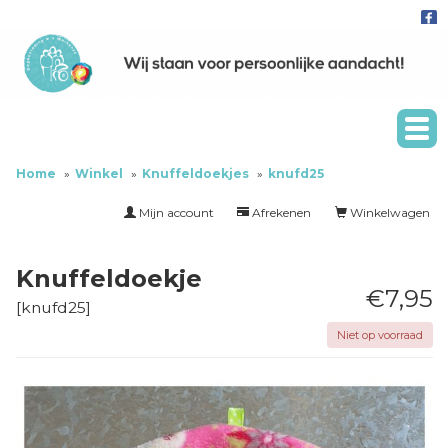
Home
Winkel
Knuffeldoekjes
knufd25
Mijn account
Afrekenen
Winkelwagen
Knuffeldoekje
€7,95
[
knufd25
]
Niet op voorraad