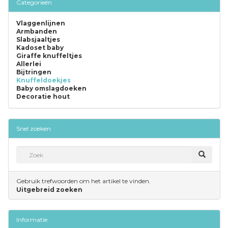
Categorieën
Vlaggenlijnen
Armbanden
Slabsjaaltjes
Kadoset baby
Giraffe knuffeltjes
Allerlei
Bijtringen
Knuffeldoekjes
Baby omslagdoeken
Decoratie hout
Snel zoeken
Gebruik trefwoorden om het artikel te vinden.
Uitgebreid zoeken
Informatie