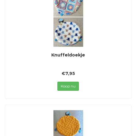
Knuffeldoekje
€7,95
Koop nu