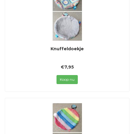
Knuffeldoekje
€7,95
Koop nu