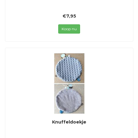
€7,95
Koop nu
Knuffeldoekje