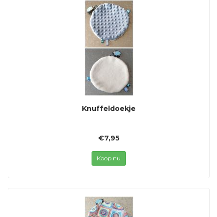
Knuffeldoekje
€7,95
Koop nu