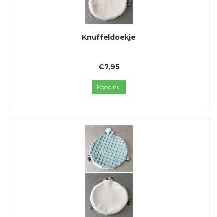
Knuffeldoekje
€7,95
Koop nu