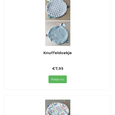
Knuffeldoekje
€7,95
Koop nu