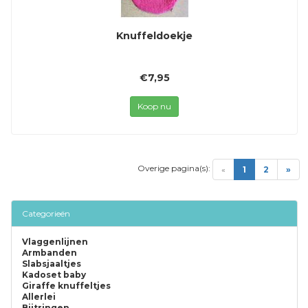
Knuffeldoekje
€7,95
Koop nu
Overige pagina(s):
(current)
«
1
2
»
Categorieën
Vlaggenlijnen
Armbanden
Slabsjaaltjes
Kadoset baby
Giraffe knuffeltjes
Allerlei
Bijtringen