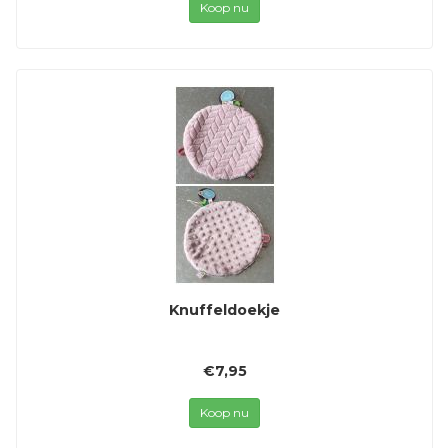
Koop nu
Knuffeldoekje
€7,95
Koop nu