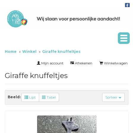
Home
Winkel
Giraffe knuffeltjes
Mijn account
Afrekenen
Winkelwagen
Giraffe knuffeltjes
Beeld:
Lijst
Tabel
Sorteer